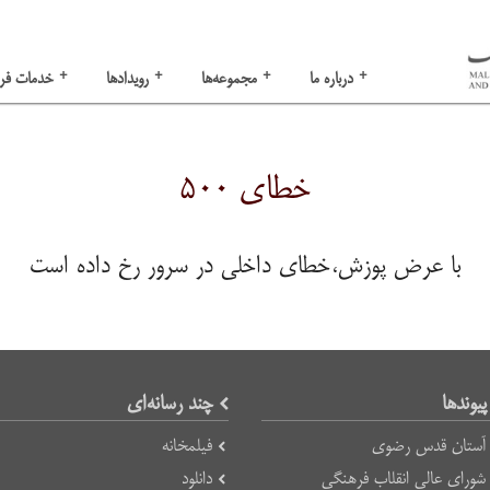
+
+
+
+
درباره ما
مجموعه‌ها
رویدادها
خدمات فر
خطای ۵۰۰
با عرض پوزش،خطای داخلی در سرور رخ داده است
پیوند‌ها
چند رسانه‌ای
آستان قدس رضوی
فیلمخانه
شورای عالی انقلاب فرهنگی
دانلود