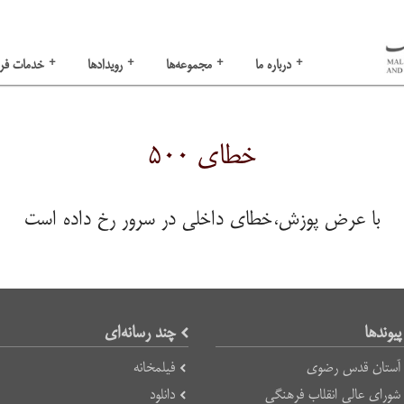
+
+
+
+
درباره ما
مجموعه‌ها
رویدادها
خدمات فر
خطای ۵۰۰
با عرض پوزش،خطای داخلی در سرور رخ داده است
پیوند‌ها
چند رسانه‌ای
آستان قدس رضوی
فیلمخانه
شورای عالی انقلاب فرهنگی
دانلود