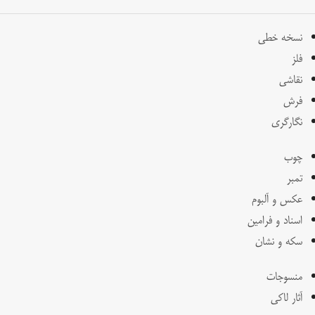
نسخه خطی
فلز
نقاشی
فرش
نگارگری
چوب
تمبر
عکس و آلبوم
اسناد و فرامین
سکه و نشان
منسوجات
آثار لاکی