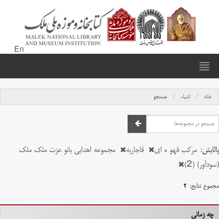
En
خانه
اشیاء
جستجو
پالایش:
مرکب قهو ه ای
قاجاریه
مجموعه اهدایی بانو عزت ملک ملک
(سودآور) (2)
مجموع نتایج:
۲
چه زمانی