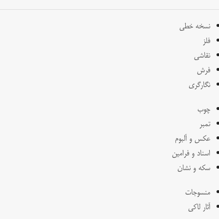
نسخه خطی
فلز
نقاشی
فرش
نگارگری
چوب
تمبر
عکس و آلبوم
اسناد و فرامین
سکه و نشان
منسوجات
آثار لاکی