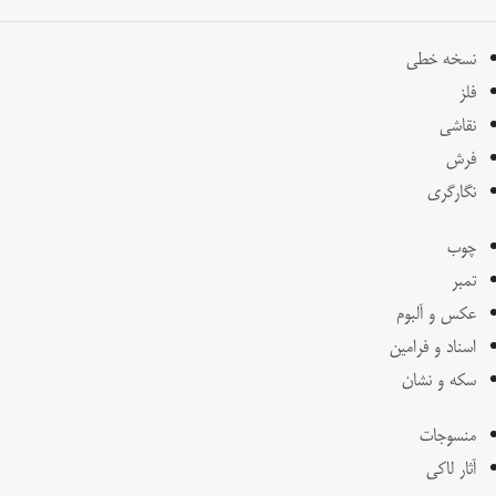
نسخه خطی
فلز
نقاشی
فرش
نگارگری
چوب
تمبر
عکس و آلبوم
اسناد و فرامین
سکه و نشان
منسوجات
آثار لاکی