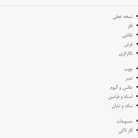
نسخه خطی
فلز
نقاشی
فرش
نگارگری
چوب
تمبر
عکس و آلبوم
اسناد و فرامین
سکه و نشان
منسوجات
آثار لاکی