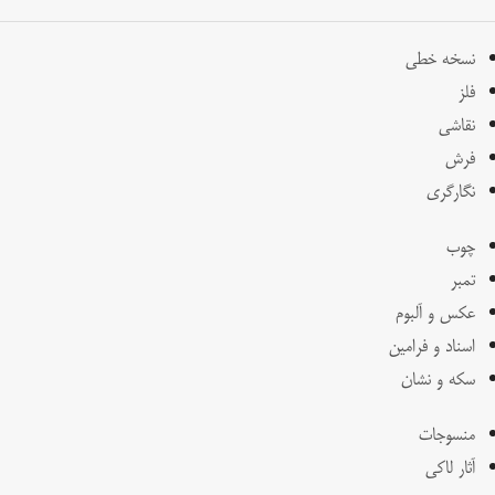
نسخه خطی
فلز
نقاشی
فرش
نگارگری
چوب
تمبر
عکس و آلبوم
اسناد و فرامین
سکه و نشان
منسوجات
آثار لاکی