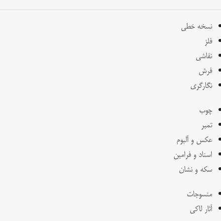
نسخه خطی
فلز
نقاشی
فرش
نگارگری
چوب
تمبر
عکس و آلبوم
اسناد و فرامین
سکه و نشان
منسوجات
آثار لاکی