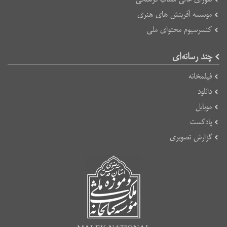
موسسه آفرینش های هنری
کنسرسیوم محتوای ملی
چند رسانه‌ای
فیلمخانه
دانلود
موبایل
پادکست
گزارش تصویری