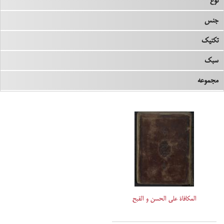
نوع
جنس
تکنیک
سبک
مجموعه
المکافاة علی الحسن و القبح