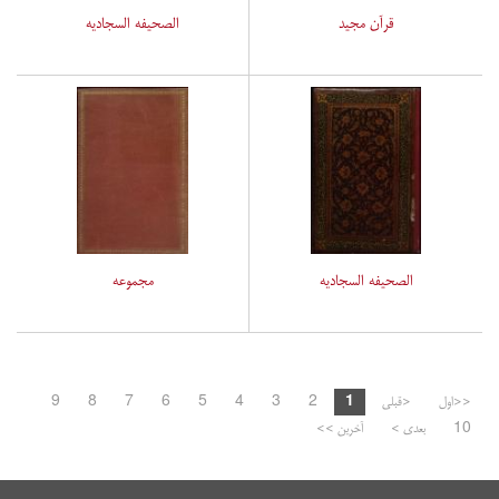
قرآن مجید
الصحیفه السجادیه
الصحیفه السجادیه
مجموعه
<<اول
<قبلی
1
2
3
4
5
6
7
8
9
10
بعدی >
آخرین >>