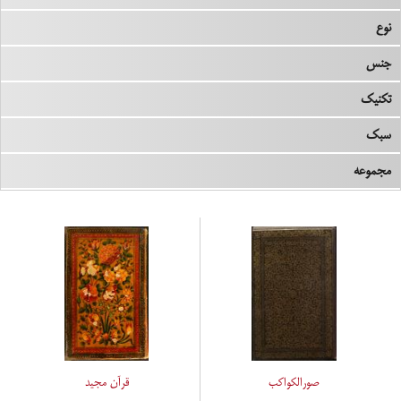
نوع
جنس
تکنیک
سبک
مجموعه
صورالکواکب
قرآن مجید