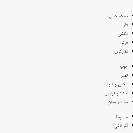
نسخه خطی
فلز
نقاشی
فرش
نگارگری
چوب
تمبر
عکس و آلبوم
اسناد و فرامین
سکه و نشان
منسوجات
آثار لاکی