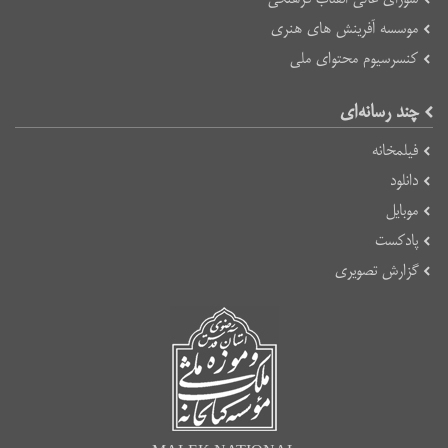
موسسه آفرینش های هنری
کنسرسیوم محتوای ملی
چند رسانه‌ای
فیلمخانه
دانلود
موبایل
پادکست
گزارش تصویری