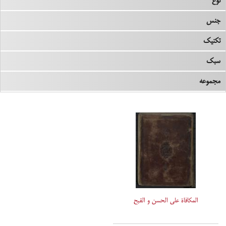
نوع
جنس
تکنیک
سبک
مجموعه
المکافاة علی الحسن و القبح