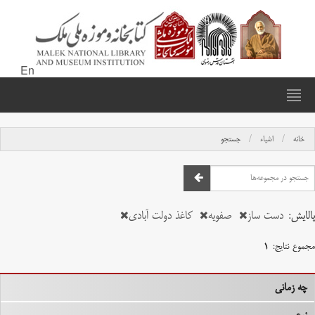
En
خانه
اشیاء
جستجو
پالایش:
دست ساز
صفویه
کاغذ دولت آبادی
مجموع نتایج:
۱
چه زمانی