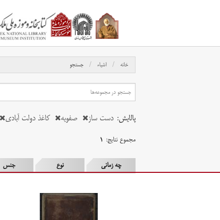
خانه
اشیاء
جستجو
پالایش:
دست ساز
صفویه
کاغذ دولت آبادی
مجموع نتایج:
۱
چه زمانی
نوع
جنس