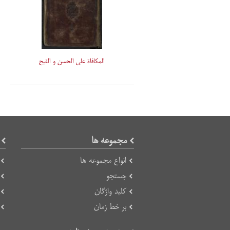
المکافاة علی الحسن و القبح
مجموعه ها
انواع مجموعه ها
جستجو
کلید واژگان
بر خط زمان