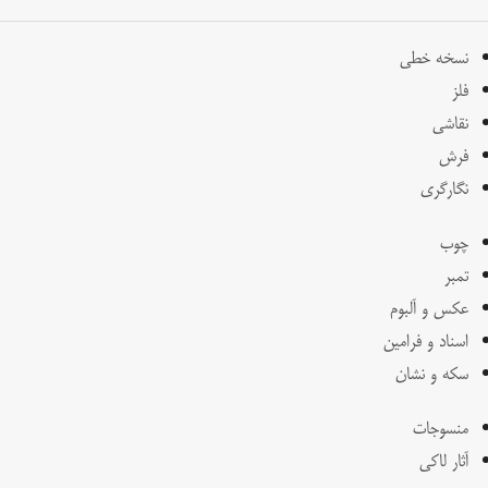
نسخه خطی
فلز
نقاشی
فرش
نگارگری
چوب
تمبر
عکس و آلبوم
اسناد و فرامین
سکه و نشان
منسوجات
آثار لاکی