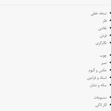
نسخه خطی
فلز
نقاشی
فرش
نگارگری
چوب
تمبر
عکس و آلبوم
اسناد و فرامین
سکه و نشان
منسوجات
آثار لاکی