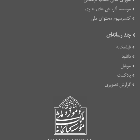
موسسه آفرینش های هنری
کنسرسیوم محتوای ملی
چند رسانه‌ای
فیلمخانه
دانلود
موبایل
پادکست
گزارش تصویری