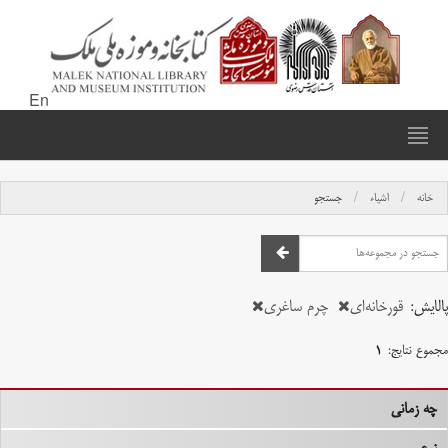
En
خانه
اشیاء
جستجو
پالایش:
قورخانه‌ای
چرم ساغری
مجموع نتایج:
۱
چه زمانی