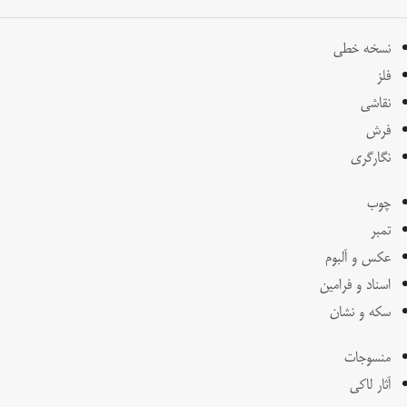
نسخه خطی
فلز
نقاشی
فرش
نگارگری
چوب
تمبر
عکس و آلبوم
اسناد و فرامین
سکه و نشان
منسوجات
آثار لاکی