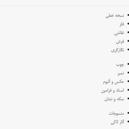
نسخه خطی
فلز
نقاشی
فرش
نگارگری
چوب
تمبر
عکس و آلبوم
اسناد و فرامین
سکه و نشان
منسوجات
آثار لاکی