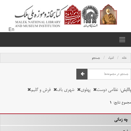
En
خانه
اشیاء
جستجو
پالایش:
نظامی دوست
پهلوی
شهری باف
فرش و گلیم
مجموع نتایج:
۱
چه زمانی