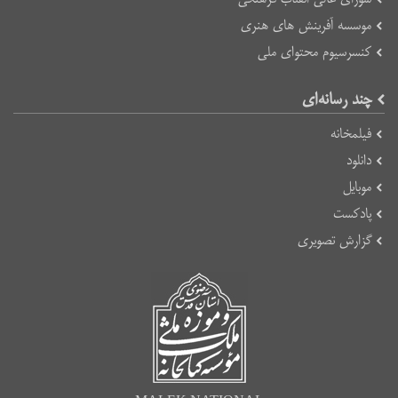
موسسه آفرینش های هنری
کنسرسیوم محتوای ملی
چند رسانه‌ای
فیلمخانه
دانلود
موبایل
پادکست
گزارش تصویری