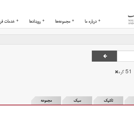
+
+
+
+
درباره ما
مجموعه‌ها
رویدادها
خدمات فر
51 گره
تکنیک
سبک
مجموعه