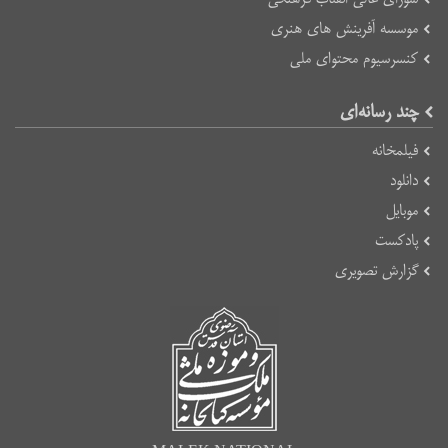
موسسه آفرینش های هنری
کنسرسیوم محتوای ملی
چند رسانه‌ای
فیلمخانه
دانلود
موبایل
پادکست
گزارش تصویری