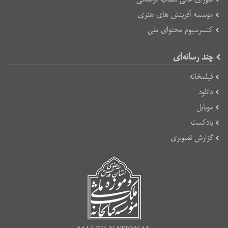
موسسه آفرینش های هنری
کنسرسیوم محتوای ملی
چند رسانه‌ای
فیلمخانه
دانلود
موبایل
پادکست
گزارش تصویری