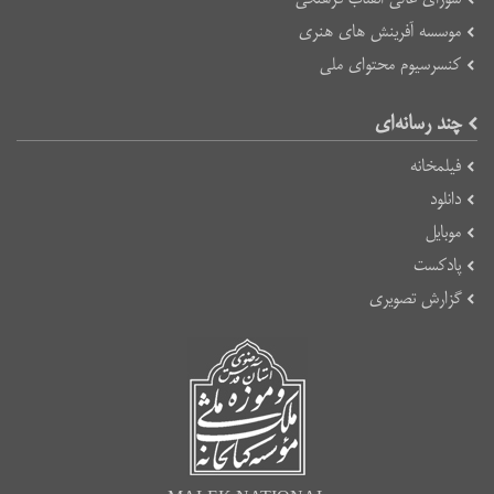
موسسه آفرینش های هنری
کنسرسیوم محتوای ملی
چند رسانه‌ای
فیلمخانه
دانلود
موبایل
پادکست
گزارش تصویری