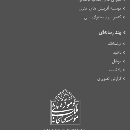
موسسه آفرینش های هنری
کنسرسیوم محتوای ملی
چند رسانه‌ای
فیلمخانه
دانلود
موبایل
پادکست
گزارش تصویری