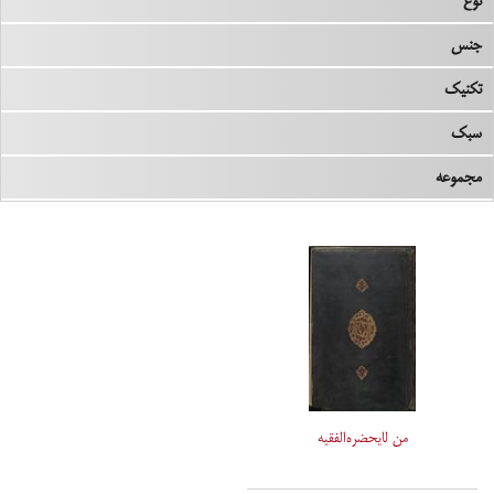
نوع
جنس
تکنیک
سبک
مجموعه
من لایحضره‌الفقیه