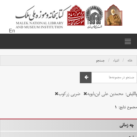
En
خانه
اشیاء
جستجو
پالایش:
محمدبن علی ابن‌بابویه
ضربی زرکوب
مجموع نتایج:
۱
چه زمانی