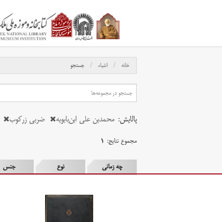
خانه
اشیاء
جستجو
پالایش:
محمدبن علی ابن‌بابویه
ضربی زرکوب
مجموع نتایج:
۱
چه زمانی
نوع
جنس