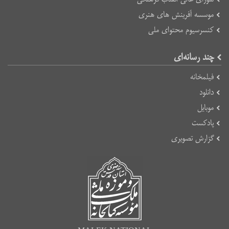
موسسه آفرینش های هنری
کنسرسیوم محتوای ملی
چند رسانه‌ای
فیلمخانه
دانلود
موبایل
پادکست
گزارش تصویری