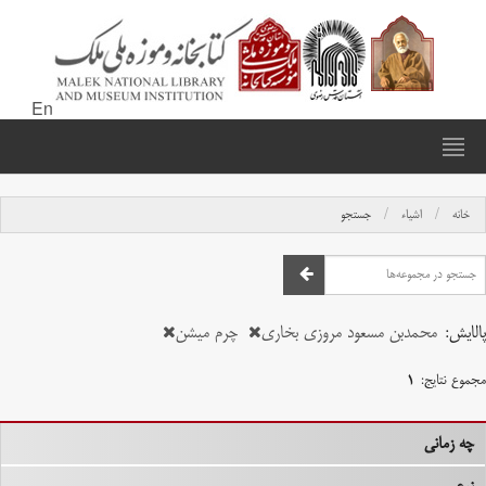
En
خانه
اشیاء
جستجو
پالایش:
محمدبن مسعود مروزی بخاری
چرم میشن
مجموع نتایج:
۱
چه زمانی