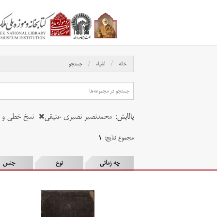
خانه
اشیاء
جستجو
پالایش:
محمدنصیر نصیری عتیقی
نسخ خطی و م
مجموع نتایج:
۱
چه زمانی
نوع
جنس