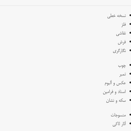
نسخه خطی
فلز
نقاشی
فرش
نگارگری
چوب
تمبر
عکس و آلبوم
اسناد و فرامین
سکه و نشان
منسوجات
آثار لاکی