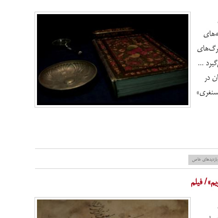
ه‌های
برگ‌های
یرد ...
ن در
یسنغری»
بازدید‌های خاص
م»/ فیلم