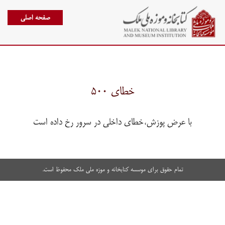
صفحه اصلی
خطای ۵۰۰
با عرض پوزش،خطای داخلی در سرور رخ داده است
تمام حقوق برای موسسه کتابخانه و موزه ملی ملک محفوظ است.