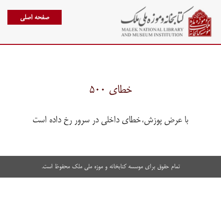
صفحه اصلی
خطای ۵۰۰
با عرض پوزش،خطای داخلی در سرور رخ داده است
تمام حقوق برای موسسه کتابخانه و موزه ملی ملک محفوظ است.