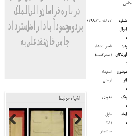
جامی
شماره
۱۳۹۹.۳۱.۰۵۸۲۷
اموال
:
پدید
ناصرالدینشاه
آورندگان
(صادرکننده)
:
موضوع
استرداد
اثر
اراضی
:
اشیاء مرتبط
رنگ
نخودی
:
ابعاد
طول
(۳۸
:
Previous
Next
سانتیمتر