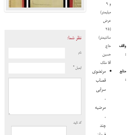
و ۹
میلیمتر)
عرض
(۲۵
نظر شما:
سانتیمتر)
واقف
حاج
نام
:
حسین
آقا ملک
ایمیل
*
مرتضوی
منابع
:
قصاب
سرایی
،
مرضیه
،
کد تایید
چند
فرمان