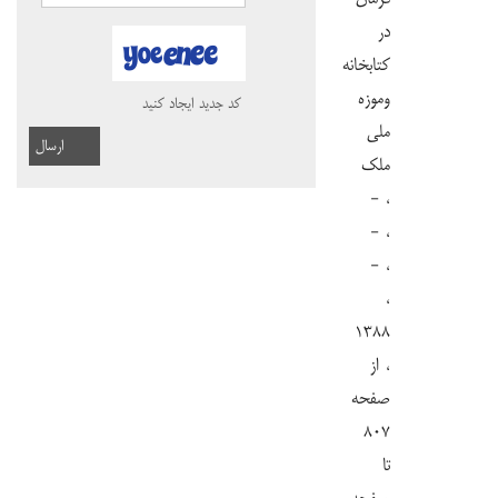
در
کتابخانه
وموزه
کد جدید ایجاد کنید
ملی
ارسال
ملک
، -
، -
، -
،
۱۳۸۸
، از
صفحه
۸۰۷
تا