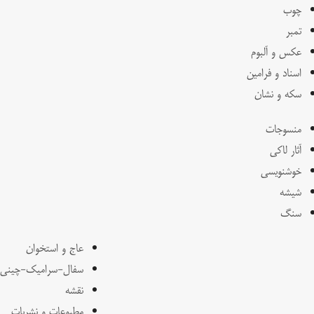
چوب
تمبر
عکس و آلبوم
اسناد و فرامین
سکه و نشان
منسوجات
آثار لاکی
خوشنویسی
شیشه
سنگ
عاج و استخوان
سفال-سرامیک-چینی
نقشه
مطبوعات و نشریات