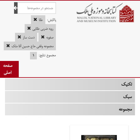
صفحه اصلی
پالایش:
طلا
رویه ضربی طلایی
صفویه
دست ساز
چه زمانی
مجموعه وقفی حاج حسین آقا ملک
مجموع نتایج:
۱
نوع
صفحه
جنس
اصلی
تکنیک
سبک
مجموعه