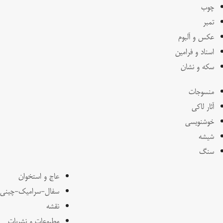
چوب
تمبر
عکس و آلبوم
اسناد و فرامین
سکه و نشان
منسوجات
آثار لاکی
خوشنویسی
شیشه
سنگ
عاج و استخوان
سفال-سرامیک-چینی
نقشه
مطبوعات و نشریات