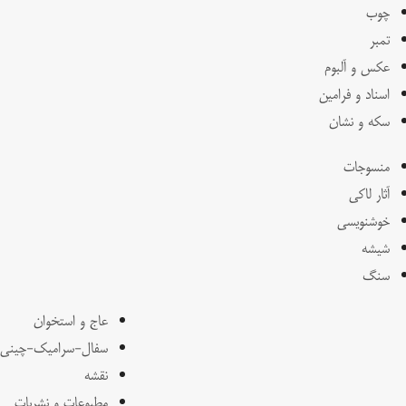
چوب
تمبر
عکس و آلبوم
اسناد و فرامین
سکه و نشان
منسوجات
آثار لاکی
خوشنویسی
شیشه
سنگ
عاج و استخوان
سفال-سرامیک-چینی
نقشه
مطبوعات و نشریات