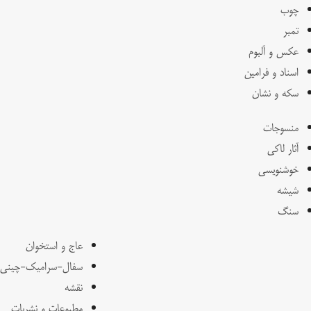
چوب
تمبر
عکس و آلبوم
اسناد و فرامین
سکه و نشان
منسوجات
آثار لاکی
خوشنویسی
شیشه
سنگ
عاج و استخوان
سفال-سرامیک-چینی
نقشه
مطبوعات و نشریات