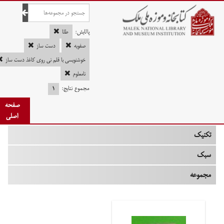
صفحه اصلی
پالایش:
طلا
صفویه
دست ساز
خوشنویسی با قلم نی روی کاغذ دست ساز
چه زمانی
نامعلوم
مجموع نتایج:
۱
نوع
صفحه
جنس
اصلی
تکنیک
سبک
مجموعه