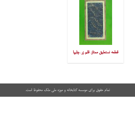
قطعه نستعلیق ممتاز. قلم زر .چلیپا
تمام حقوق برای موسسه کتابخانه و موزه ملی ملک محفوظ است.