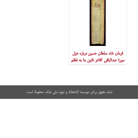
فرمان شاه سلطان حسین درباره عزل
میرزا عبدالباقی کلانتر نائین بنا به تظلم
خواهی مردم آنجا وانتصاب میرزا ابوالبقاء
نائینی به عنوان کلانتر جدید
تمام حقوق برای موسسه کتابخانه و موزه ملی ملک محفوظ است.