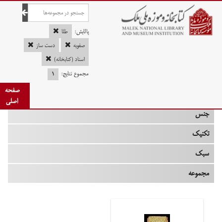
صفحه اصلی
پالایش:
طلا
صفویه
دست ساز
اسناد (کتابخانه)
چه زمانی
مجموع نتایج:
۱
صفحه
نوع
اصلی
جنس
تکنیک
سبک
مجموعه