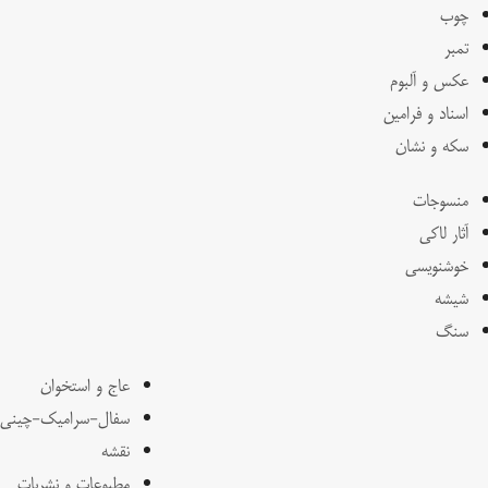
چوب
تمبر
عکس و آلبوم
اسناد و فرامین
سکه و نشان
منسوجات
آثار لاکی
خوشنویسی
شیشه
سنگ
عاج و استخوان
سفال-سرامیک-چینی
نقشه
مطبوعات و نشریات