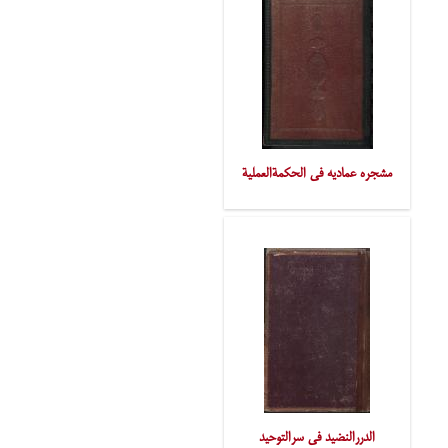
مشجره عمادیه فی الحکمةالعملیة
الدررالنضید فی سرالتوحید