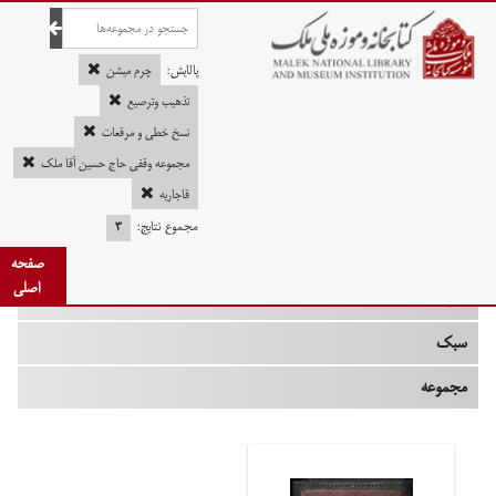
صفحه اصلی
پالایش:
چرم میشن
تذهیب وترصیع
نسخ خطی و مرقعات
چه زمانی
مجموعه وقفی حاج حسین آقا ملک
قاجاریه
نوع
مجموع نتایج:
۳
جنس
صفحه
اصلی
تکنیک
سبک
مجموعه