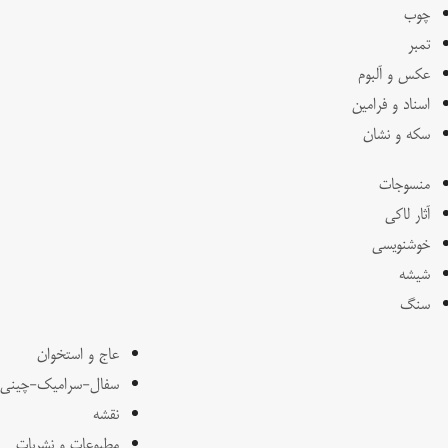
چوب
تمبر
عکس و آلبوم
اسناد و فرامین
سکه و نشان
منسوجات
آثار لاکی
خوشنویسی
شیشه
سنگ
عاج و استخوان
سفال-سرامیک-چینی
نقشه
مطبوعات و نشریات