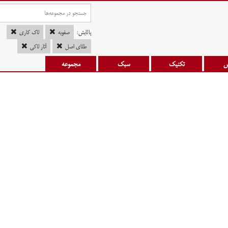
پالایش:
صفویه
لاک کاری
طلای اصل
آثار لاکی
س
تکنیک
سبک
مجموعه