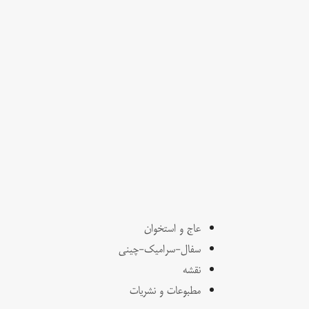
عاج و استخوان
سفال-سرامیک-چینی
نقشه
مطبوعات و نشریات