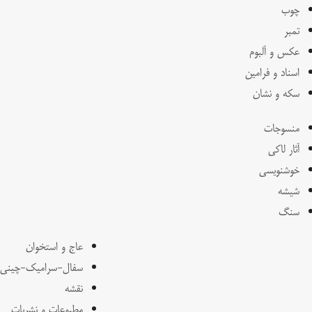
چوب
تمبر
عکس و آلبوم
اسناد و فرامین
سکه و نشان
منسوجات
آثار لاکی
خوشنویسی
شیشه
سنگ
عاج و استخوان
سفال-سرامیک-چینی
نقشه
مطبوعات و نشریات