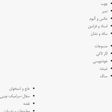
چوب
تمبر
عکس و آلبوم
اسناد و فرامین
سکه و نشان
منسوجات
آثار لاکی
خوشنویسی
شیشه
سنگ
عاج و استخوان
سفال-سرامیک-چینی
نقشه
مطبوعات و نشریات