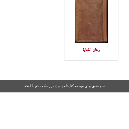
برهان الکفایة
تمام حقوق برای موسسه کتابخانه و موزه ملی ملک محفوظ است.