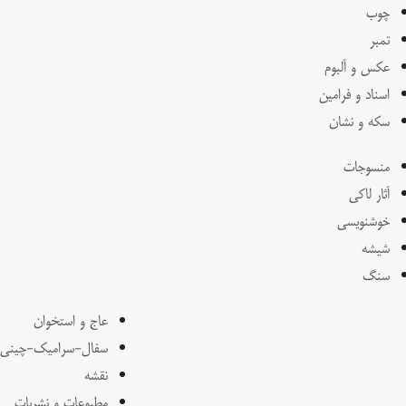
چوب
تمبر
عکس و آلبوم
اسناد و فرامین
سکه و نشان
منسوجات
آثار لاکی
خوشنویسی
شیشه
سنگ
عاج و استخوان
سفال-سرامیک-چینی
نقشه
مطبوعات و نشریات