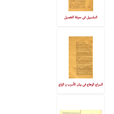
السّلسبیل فی معرفة التّفصیل
السّراج الوهّاج فی بیان الأسرب و الزّاج